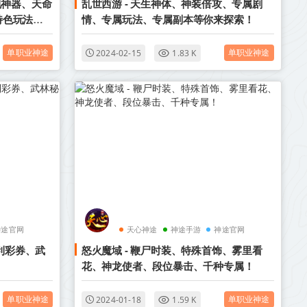
视神器、天命
乱世西游 - 天生神体、神装倍攻、专属剧
特色玩法邀
情、专属玩法、专属副本等你来探索！
单职业神途
单职业神途
2024-02-15
1.83 K
神途官网
天心神途
神途手游
神途官网
福利彩券、武
怒火魔域 - 鞭尸时装、特殊首饰、雾里看
花、神龙使者、段位暴击、千种专属！
单职业神途
单职业神途
2024-01-18
1.59 K