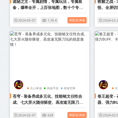
诡秘之主 - 专属剧情，专属玩法，专属装
救赎之战 
备，爆率全开，上百张地图，数十个专属
怪、全屏切
副本等你来探索！
单职业神途
2024-03-07
1.76 K
2024-02-
天心神途
神途手游
神途官网
天
苍穹 - 装备养成多元化、技能铭文任性合
卷王超变 
成、七大异火随你驱使、高攻速无限刀玩
器、强力B
的就是激情！
单职业神途
2024-02-07
628
2024-02-