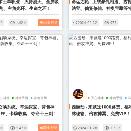
- 术士单职业、火符漫天、全屏吸
命运之轮 - 上线豪礼相送、透
割、主角光环、生命之环！
法宝、仙宠修仙、神奥宝藏等
你来战！
单职业神途
29
1.42 K
2024-02-22
978
心神途
神途手游
神途官网
天心神途
神途手游
- 召唤系统、幸运探宝、背包神
西游劫 - 来就送1000路费、
UFF、卡牌收集、夺命十三剑！
林秘籍、倍攻神翼、免费VIP！
单职业神途
01
1.47 K
2024-01-28
1.53 K