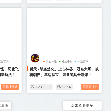
神途官网
天心神途
神途手游
神途官网
打怪、羽化飞
斩天 - 装备炼化、上古神器、冠名大哥、战
网新玩法！
骑驯养、幸运探宝、装备道具全靠爆！
单职业神途
单职业神途
2023-12-21
1.95 K
点击查看更多
16 页