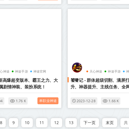
心神途
神途手游
神途官网
天心神途
神途手游
 全新高爆超变版本、霸王之力、大
饕餮记 - 群体超级切割、满屏
属剧情神装、装扮系统！
升、神器提升、主线任务、全
单职业神途
04
1.76 K
2023-12-28
1.66 K
8
9
10
11
12
13
下一页
末页
共 