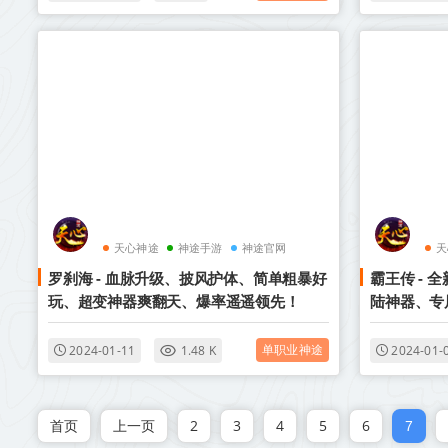
天心神途
神途手游
神途官网
天
罗刹海 - 血脉升级、披风护体、简单粗暴好
霸王传 -
玩、超变神器爽翻天、爆率遥遥领先！
陆神器、专
单职业神途
2024-01-11
1.48 K
2024-01-
首页
上一页
2
3
4
5
6
7