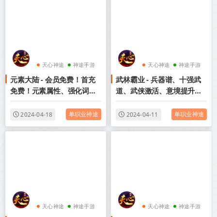
天心神途
神途手游
天心神途
神途手游
元素大陆 - 会员免费！首充
武林霸业 - 兵器谱、十强武
神途官网
神途官网
免费！元素属性、强化词
道、武侠激活、意境提升、
条、天赋专精、八大道侣、
武林盟主令、武林豪杰、渡
专属掉落、秘辛玩法、隐藏
劫系统、殿堂级画质散人天
单职业神途
单职业神途
2024-04-18
2024-04-11
BOSS、等你攻略！
堂、激情无极限！
天心神途
神途手游
天心神途
神途手游