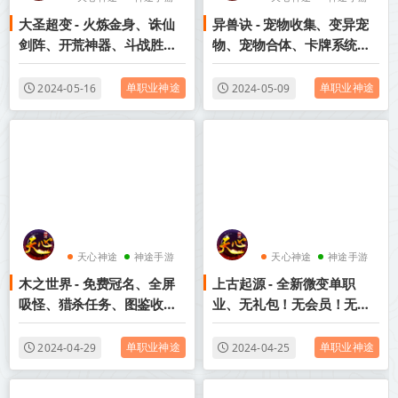
大圣超变 - 火炼金身、诛仙
异兽诀 - 宠物收集、变异宠
神途官网
神途官网
剑阵、开荒神器、斗战胜
物、宠物合体、卡牌系统、
佛、修仙成圣、道侣功能、
免费VIP、兽王之力、冰神系
白嫖福利、全屏吸怪、全屏
统、10元解绑，VIP免费升
单职业神途
单职业神途
2024-05-16
2024-05-09
切割、全屏蛊毒、特殊技能
级！
搭配！
天心神途
神途手游
天心神途
神途手游
木之世界 - 免费冠名、全屏
上古起源 - 全新微变单职
神途官网
神途官网
吸怪、猎杀任务、图鉴收
业、无礼包！无会员！无暗
集、神器免费送、未知领
坑！五系战宠、专属装备、
域、充值礼包全靠打！
99层挑战塔、封印空间、两
单职业神途
单职业神途
2024-04-29
2024-04-25
仪炼体，更多玩法等你来探
索！