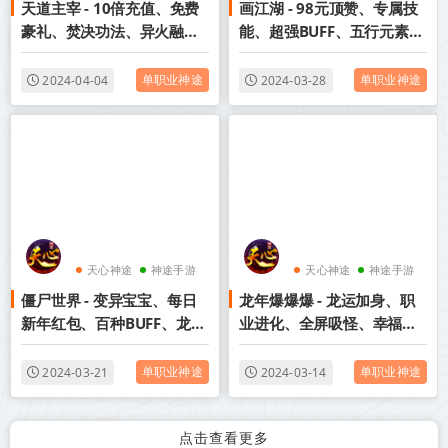
天道主宰 - 10倍充值、免费
画江湖 - 98元顶赞、专属技
神途官网
神途官网
豪礼、焚决功法、异火融
能、超强BUFF、五行元素、
合、凤凰神羽等特色玩法邀
魂珠吞噬！
你来战！
单职业神途
单职业神途
2024-04-04
2024-03-28
天心神途
神途手游
天心神途
神途手游
僵尸世界 - 变异宝宝、每日
龙年爆爆爆 - 龙运加身、职
神途官网
神途官网
新年红包、百种BUFF、龙年
业进化、全屏吸怪、幸福任
福卡满地爆、绝版神器、剧
务、神豪特权、免费会员、
情玩法、僵尸爆率1000%
主打就是免费激情好玩不
单职业神途
单职业神途
2024-03-21
2024-03-14
累！
点击查看更多