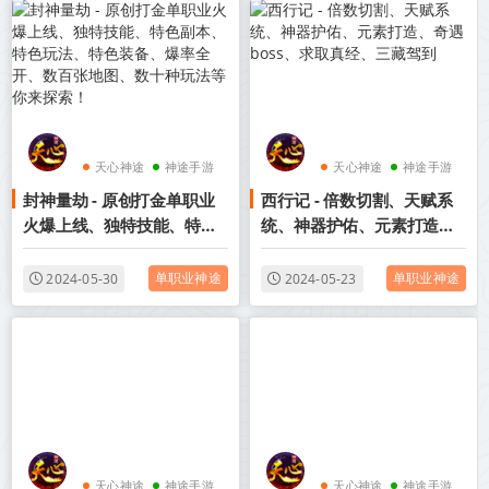
天心神途
神途手游
天心神途
神途手游
封神量劫 - 原创打金单职业
西行记 - 倍数切割、天赋系
神途官网
神途官网
火爆上线、独特技能、特色
统、神器护佑、元素打造、
副本、特色玩法、特色装
奇遇boss、求取真经、三藏
备、爆率全开、数百张地
驾到
单职业神途
单职业神途
2024-05-30
2024-05-23
图、数十种玩法等你来探
索！
天心神途
神途手游
天心神途
神途手游