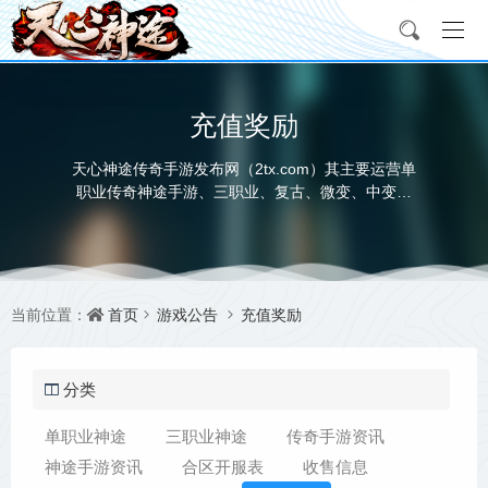
充值奖励
天心神途传奇手游发布网（2tx.com）其主要运营单
职业传奇神途手游、三职业、复古、微变、中变、
超变、合击、迷失等多种版本，充分满足玩家对不
同神途发布网类型的需求，让每个传奇私服手游玩
家都能找到自己喜欢的神途传奇手游版本。
首页
游戏公告
充值奖励
当前位置：
分类
单职业神途
三职业神途
传奇手游资讯
神途手游资讯
合区开服表
收售信息