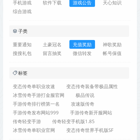
手机游戏
软件下载
游戏公告
天心知识
综合游戏
子类
重要通知
土豪冠名
充值奖励
神歌奖励
搜搜礼包
留言抽奖
微信转发
帐号保值
标签
变态传奇单职业攻速
变态传奇装备带极品属性
冰雪传奇手游打金服官网
极品传说
手游传奇排行榜第一名
攻速版传奇
手游传奇发布网站999
手游传奇新开服网站
传奇轻变手游
传奇轻变手机版1.85
冰雪传奇单职业官网
变态传奇世界手机版SF