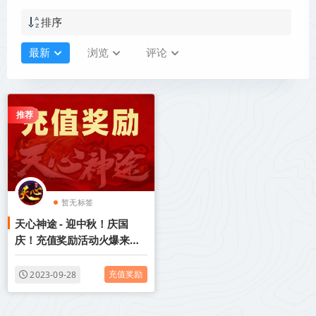
排序
最新
浏览
评论
推荐
暂无标签
天心神途 - 迎中秋！庆国
庆！充值奖励活动火爆来
袭！
充值奖励
2023-09-28