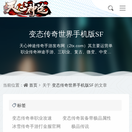
变态传奇世界手机版SF
天心神途传奇手游发布网（2tx.com）其主要运营单
职业传奇神途手游、三职业、复古、微变、中变、
超变、合击、迷失等多种版本，充分满足玩家对不
同神途发布网类型的需求，让每个传奇私服手游玩
家都能找到自己喜欢的神途传奇手游版本。
首页
变态传奇世界手机版SF
当前位置：
关于
的文章
标签
变态传奇单职业攻速
变态传奇装备带极品属性
冰雪传奇手游打金服官网
极品传说