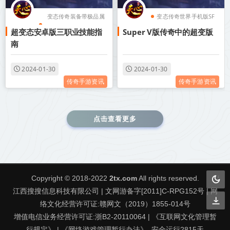
变态传奇装备带极品属
变态传奇世界手机版SF
超变态安卓版三职业技能指
Super V版传奇中的超变版
性
变态传奇装备带极品属
南
变态传奇单职业手机版
性
无任务
变态传奇单职业游戏盒
2024-01-30
2024-01-30
传奇手游资讯
传奇手游资讯
变态传奇世界手机版SF
子
点击查看更多
Copyright © 2018-2022
2tx.com
All rights reserved.
江西搜搜信息科技有限公司 | 文网游备字[2011]C-RPG152号 | 网
络文化经营许可证:赣网文（2019）1855-014号
增值电信业务经营许可证:浙B2-20110064 | 《互联网文化管理暂
行规定》 | 《网络游戏管理暂行办法》. 安全运行
2815
天