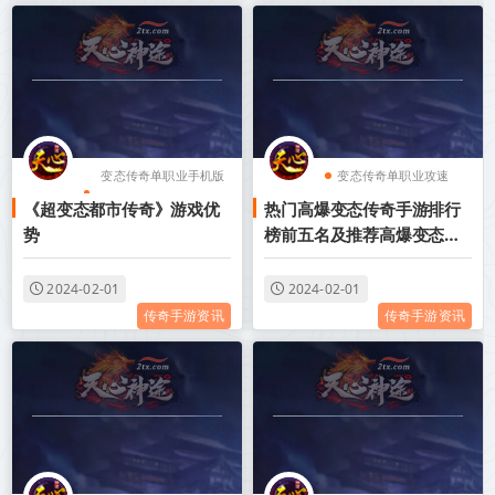
变态传奇单职业手机版
变态传奇单职业攻速
《超变态都市传奇》游戏优
热门高爆变态传奇手游排行
无任务
变态传奇单职业手机版
势
榜前五名及推荐高爆变态传
变态传奇单职业游戏盒
无任务
奇手游
子
变态传奇单职业游戏盒
2024-02-01
2024-02-01
传奇手游资讯
传奇手游资讯
变态传奇装备带极品属
子
性