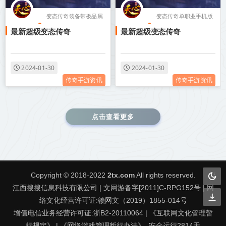
变态传奇装备带极品属
变态传奇单职业手机版
最新超级变态传奇
最新超级变态传奇
性
无任务
变态传奇单职业攻速
变态传奇单职业游戏盒
变态传奇单职业游戏盒
子
2024-01-30
2024-01-30
传奇手游资讯
传奇手游资讯
子
变态传奇单职业攻速
点击查看更多
Copyright © 2018-2022
2tx.com
All rights reserved.
江西搜搜信息科技有限公司 | 文网游备字[2011]C-RPG152号 | 网
络文化经营许可证:赣网文（2019）1855-014号
增值电信业务经营许可证:浙B2-20110064 | 《互联网文化管理暂
行规定》 | 《网络游戏管理暂行办法》. 安全运行
2814
天