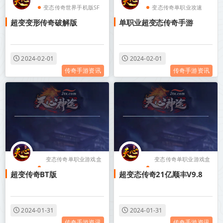
变态传奇世界手机版SF
变态传奇单职业攻速
超变变形传奇破解版
单职业超变态传奇手游
变态传奇装备带极品属
变态传奇装备带极品属
性
性
变态传奇单职业游戏盒
变态传奇单职业游戏盒
2024-02-01
2024-02-01
传奇手游资讯
传奇手游资讯
子
子
变态传奇单职业游戏盒
变态传奇单职业游戏盒
超变传奇BT版
超变态传奇21亿顺丰V9.8
子
子
变态传奇单职业攻速
变态传奇世界手机版SF
变态传奇单职业手机版
变态传奇装备带极品属
2024-01-31
2024-01-31
传奇手游资讯
传奇手游资讯
无任务
性