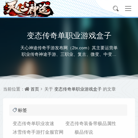
变态传奇单职业游戏盒子
天心神途传奇手游发布网（2tx.com）其主要运营单
职业传奇神途手游、三职业、复古、微变、中变、
超变、合击、迷失等多种版本，充分满足玩家对不
同神途发布网类型的需求，让每个传奇私服手游玩
家都能找到自己喜欢的神途传奇手游版本。
首页
变态传奇单职业游戏盒子
当前位置：
关于
的文章
标签
变态传奇单职业攻速
变态传奇装备带极品属性
冰雪传奇手游打金服官网
极品传说