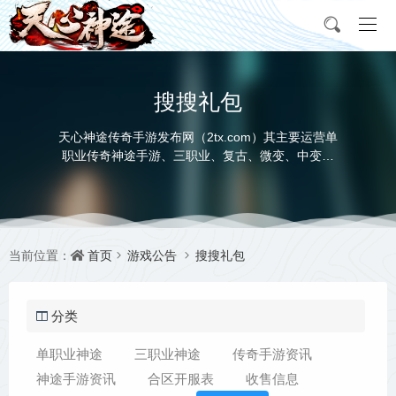
搜搜礼包
天心神途传奇手游发布网（2tx.com）其主要运营单
职业传奇神途手游、三职业、复古、微变、中变、
超变、合击、迷失等多种版本，充分满足玩家对不
同神途发布网类型的需求，让每个传奇私服手游玩
家都能找到自己喜欢的神途传奇手游版本。
首页
游戏公告
搜搜礼包
当前位置：
分类
单职业神途
三职业神途
传奇手游资讯
神途手游资讯
合区开服表
收售信息