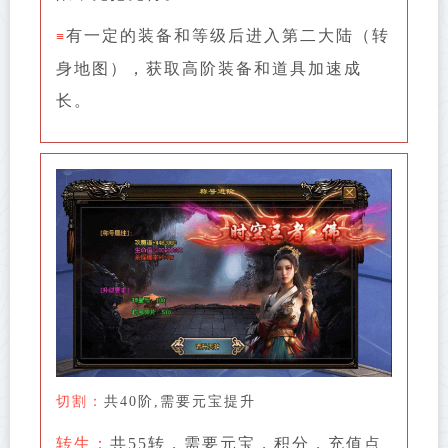
有一定的装备和等级后进入第二大陆（转
≡
身地图），获取高阶装备和道具加速成
长。
切割：
共40阶,需要元宝提升
转生：
共55转，需要元宝，积分，充值点