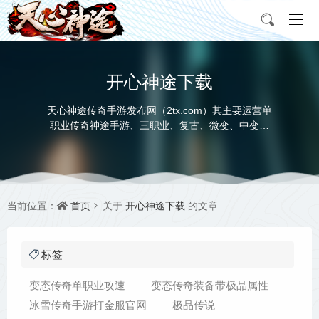
开心神途下载
天心神途传奇手游发布网（2tx.com）其主要运营单
职业传奇神途手游、三职业、复古、微变、中变、
超变、合击、迷失等多种版本，充分满足玩家对不
同神途发布网类型的需求，让每个传奇私服手游玩
家都能找到自己喜欢的神途传奇手游版本。
首页
开心神途下载
当前位置：
关于
的文章
标签
变态传奇单职业攻速
变态传奇装备带极品属性
冰雪传奇手游打金服官网
极品传说