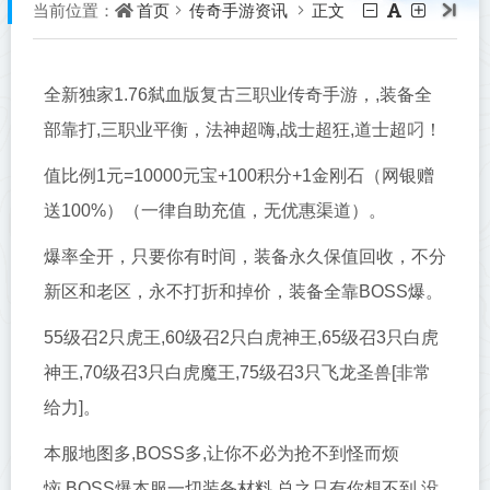
首页
传奇手游资讯
正文
当前位置：
全新独家1.76弑血版复古三职业传奇手游，,装备全
部靠打,三职业平衡，法神超嗨,战士超狂,道士超叼！
值比例1元=10000元宝+100积分+1金刚石（网银赠
送100%）（一律自助充值，无优惠渠道）。
爆率全开，只要你有时间，装备永久保值回收，不分
新区和老区，永不打折和掉价，装备全靠BOSS爆。
55级召2只虎王,60级召2只白虎神王,65级召3只白虎
神王,70级召3只白虎魔王,75级召3只飞龙圣兽[非常
给力]。
本服地图多,BOSS多,让你不必为抢不到怪而烦
恼,BOSS爆本服一切装备材料,总之只有你想不到,没