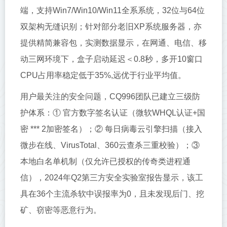
端，支持Win7/Win10/Win11全系系统，32位与64位
双架构无缝识别；针对部分老旧XP系统服务器，亦
提供精简兼容包，实测数据显示，在网通、电信、移
动三网环境下，盒子启动延迟＜0.8秒，多开10窗口
CPU占用率稳定低于35%,远优于行业平均值。
用户最关注的安全问题，CQ996团队已建立三级防
护体系：① 官方数字签名认证（微软WHQL认证+国
密 *** 2加密签名）；② 每日病毒云引擎扫描（接入
微步在线、VirusTotal、360云查杀三重校验）；③
本地白名单机制（仅允许已授权的传奇类进程通
信），2024年Q2第三方安全实验室报告显示，该工
具在36个主流杀软中误报率为0，且未发现后门、挖
矿、窃密等恶意行为。