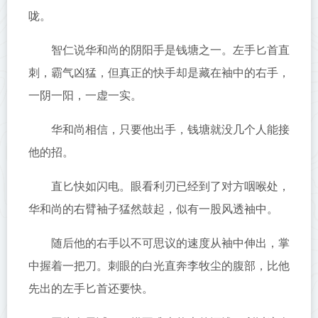
咙。
智仁说华和尚的阴阳手是钱塘之一。左手匕首直
刺，霸气凶猛，但真正的快手却是藏在袖中的右手，
一阴一阳，一虚一实。
华和尚相信，只要他出手，钱塘就没几个人能接
他的招。
直匕快如闪电。眼看利刃已经到了对方咽喉处，
华和尚的右臂袖子猛然鼓起，似有一股风透袖中。
随后他的右手以不可思议的速度从袖中伸出，掌
中握着一把刀。刺眼的白光直奔李牧尘的腹部，比他
先出的左手匕首还要快。