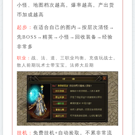
小怪、地图档次越高。爆率越高。产出货
币加成越高
起步：
在适合自己的图内→按层次清怪→
先BOSS→精英→小怪→回收装备→经验
非常多
职业：
战、法、道、三职业均衡。充值玩战士。
散人前期玩术士带宝宝。法师大后期
挂机：
免费挂机+自动捡取。不累非常流