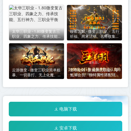
太华三职业 - 1.80微变复古三
聊斋沉默 - 微变三职业、 五行
职业、四象之力、传承技能、
祈福、周末活动、名将收集、
五行神力、三职业平衡
武器觉醒、上百种专属BUFF
自行搭配！
云游微变 - 微变三职业简单粗
至尊红月 - 原始的三职业、零
暴、一切靠打、无上化魔、龙
氪满会员、独特属性搭配玩法
魂觉醒、十二星宫特色玩法等
新颖、所有地图都有可能出终
你来战！
极装备、打宝体验爽翻天 ！
电脑下载
安卓下载