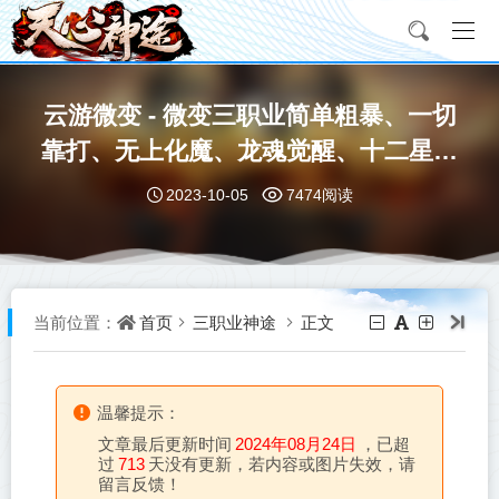
云游微变 - 微变三职业简单粗暴、一切
靠打、无上化魔、龙魂觉醒、十二星宫
特色玩法等你来战！
2023-10-05
7474阅读
首页
三职业神途
正文
当前位置：
温馨提示：
文章最后更新时间
2024年08月24日
，已超
过
713
天没有更新，若内容或图片失效，请
留言反馈！