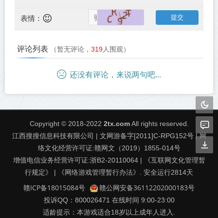
表情：
评论列表
（暂无评论，
319
人围观）
还没有评论，来说两句吧...
Copyright © 2018-2022
2tx.com
All rights reserved.
江西搜搜信息科技有限公司 | 文网游备字[2011]C-RPG152号 | 网
络文化经营许可证:赣网文（2019）1855-014号
增值电信业务经营许可证:浙B2-20110064 | 《互联网文化管理暂
行规定》 | 《网络游戏管理暂行办法》. 安全运行
2814
天
赣ICP备18015084号
赣公网安备36112202000183号
投诉QQ：800026471 在线时间 9:00-23:00
适龄提示：本游戏适合18岁以上成年人进入.