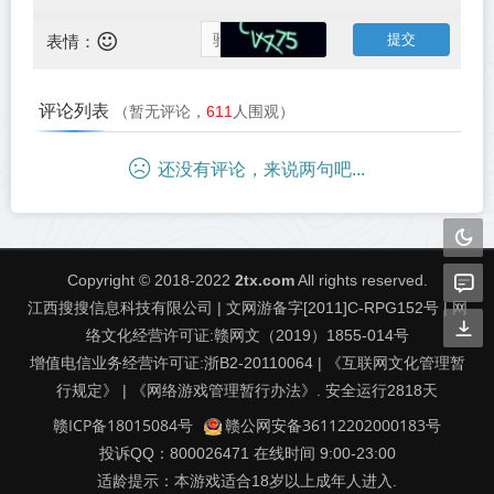
表情：
评论列表
（暂无评论，
611
人围观）
还没有评论，来说两句吧...
Copyright © 2018-2022
2tx.com
All rights reserved.
江西搜搜信息科技有限公司 | 文网游备字[2011]C-RPG152号 | 网
络文化经营许可证:赣网文（2019）1855-014号
增值电信业务经营许可证:浙B2-20110064 | 《互联网文化管理暂
行规定》 | 《网络游戏管理暂行办法》. 安全运行
2818
天
赣ICP备18015084号
赣公网安备36112202000183号
投诉QQ：800026471 在线时间 9:00-23:00
适龄提示：本游戏适合18岁以上成年人进入.