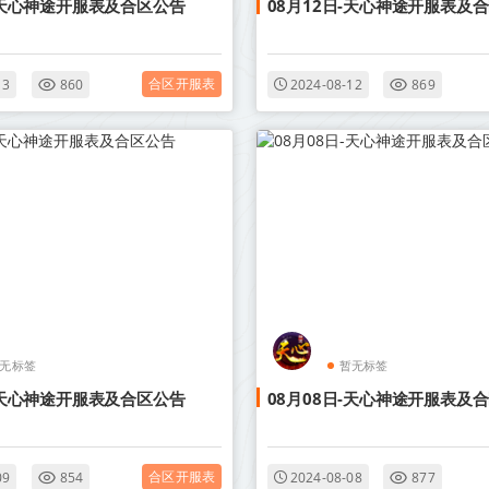
日-天心神途开服表及合区公告
08月12日-天心神途开服表及
合区开服表
13
860
2024-08-12
869
无标签
暂无标签
日-天心神途开服表及合区公告
08月08日-天心神途开服表及
合区开服表
09
854
2024-08-08
877