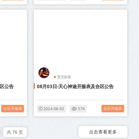
暂无标签
合区公告
08月03日-天心神途开服表及合区公告
合区开服表
合区开服表
2024-08-03
579
点击查看更多
共 76 页