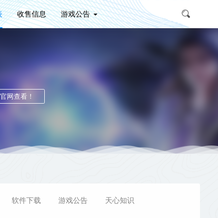
表
收售信息
游戏公告
官网查看！
软件下载
游戏公告
天心知识