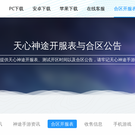
PC下载
安卓下载
苹果下载
在线客服
合区开服
天心神途开服表与合区公告
提供天心神途开服表、测试开区时间以及合区公告，请牢记天心神途手游
讯
神途手游资讯
合区开服表
收售信息
手机游戏