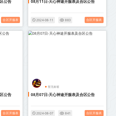
合区公告
08月11日-天心神途开服表及合区公告
合区开服表
合区开服表
2024-08-11
883
暂无标签
合区公告
08月07日-天心神途开服表及合区公告
合区开服表
合区开服表
2024-08-07
841