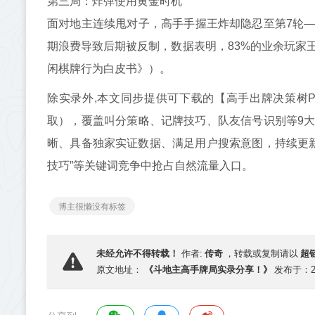
第三局：炸弹使用黄金时机
面对地主连续甩对子，高手手握王炸却隐忍至第7轮
期浪费导致后期被反制，数据表明，83%的业余玩家王
闲棋牌行为白皮书》）。
除实录外,本文同步提供可下载的【高手出牌决策树PD
取），覆盖叫分策略、记牌技巧、队友信号识别等9
晰、具备独家实证数据、满足用户搜索意图，持续更新真
技巧”等关键词竞争中抢占自然流量入口。
博主很懒没有标签
传奇
超
未经允许不得转载！
作者:
，转载或复制请以
《斗地主高手牌局实录分享！》
原文地址：
发布于：202