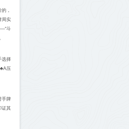
阶的，
牌局实
—“斗
。
手选择
♣A压
。
对手牌
印证其