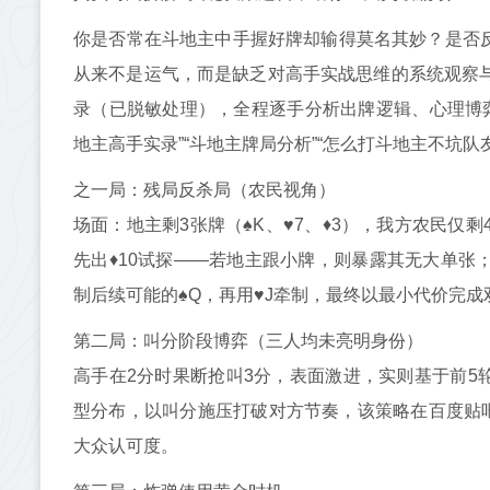
你是否常在斗地主中手握好牌却输得莫名其妙？是否反
从来不是运气，而是缺乏对高手实战思维的系统观察与
录（已脱敏处理），全程逐手分析出牌逻辑、心理博
地主高手实录”“斗地主牌局分析”“怎么打斗地主不坑队
之一局：残局反杀局（农民视角）
场面：地主剩3张牌（♠K、♥7、♦3），我方农民仅剩
先出♦10试探——若地主跟小牌，则暴露其无大单张
制后续可能的♠Q，再用♥J牵制，最终以最小代价完
第二局：叫分阶段博弈（三人均未亮明身份）
高手在2分时果断抢叫3分，表面激进，实则基于前5
型分布，以叫分施压打破对方节奏，该策略在百度贴吧“
大众认可度。