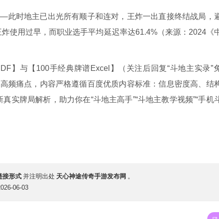
——此时地主已出光所有顺子和连对，王炸一出直接终结战局，
炸使用过早，而职业选手平均延迟率达61.4%（来源：2024《
F】与【100手经典牌谱Excel】（关注后回复“斗地主实录”
大高频痛点，内容严格遵循百度优质内容标准：信息密度高、结
实牌局解析，助力你在“斗地主高手”“斗地主教学视频”“手机
链接形式
天心神途传奇手游发布网
并注明出处
。
6-06-03