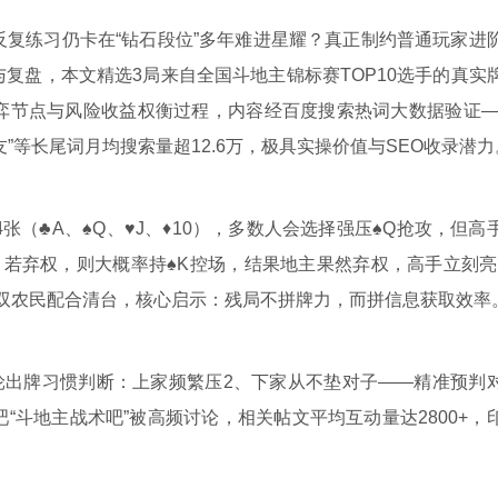
复练习仍卡在“钻石段位”多年难进星耀？真正制约普通玩家进
复盘，本文精选3局来自全国斗地主锦标赛TOP10选手的真实
弈节点与风险收益权衡过程，内容经百度搜索热词大数据验证—
友”等长尾词月均搜索量超12.6万，极具实操价值与SEO收录潜力
4张（♣A、♠Q、♥J、♦10），多数人会选择强压♠Q抢攻，但高
；若弃权，则大概率持♠K控场，结果地主果然弃权，高手立刻亮
成双农民配合清台，核心启示：残局不拼牌力，而拼信息获取效率
轮出牌习惯判断：上家频繁压2、下家从不垫对子——精准预判
斗地主战术吧”被高频讨论，相关帖文平均互动量达2800+，