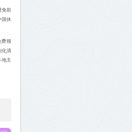
避免前
中国休
免费领
构化清
斗地主