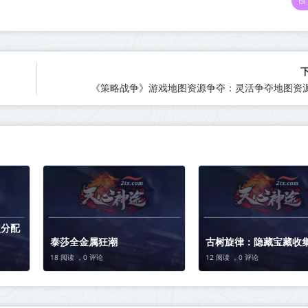
《策略战争》游戏地图资源争夺：灵活争夺地图资
点分配
泰莎全金属狂潮
古树旋律：隐藏宝藏收
18 阅读 ，
0 评论
12 阅读 ，
0 评论