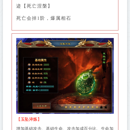
迹【死亡涅槃】
死亡会掉1阶，爆属相石
【玉坠淬炼】
增加基础攻击、基础生命、攻击加成百分比、生命加