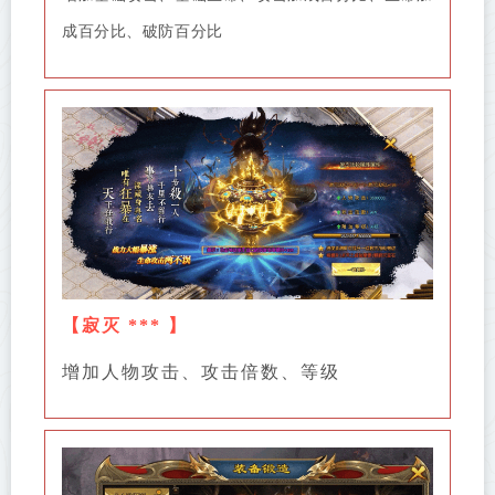
成百分比、破防百分比
【
寂灭 ***
】
增加人物攻击、攻击倍数、等级