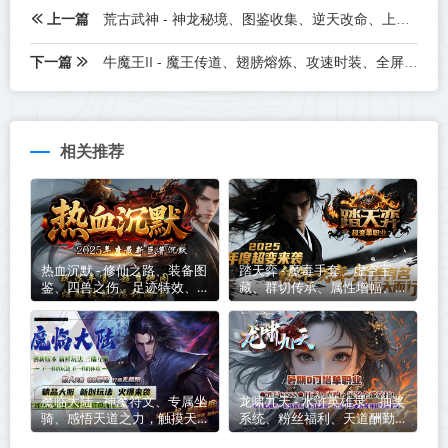
上一篇
荒古武神 - 神龙秘境、图鉴收集、逆天改命、上线满攻速、一秒五刀、版本玩法简单易上手！
下一篇
牛魔王II - 魔王传道、翅膀熔炼、攻速时装、全屏吸怪、变身翅膀、超火爆专属、福利拿到手软、各种狂送！
相关推荐
热血沉默 - 修仙之路、装备图
踏天弈 - 魔毒手套、虚空宝
鉴、四兽之伤、足迹特效、屠
藏、群切传承、属性增幅、异
龙者、一怪一专属、剧情沉默
火焚天、麒麟神臂、装扮系
世界！
统、累充礼包免费领！
魔临大陆 - 神魔符文、专属坐
龙啸九天 - 水浒英雄录、抽奖
骑、感悟天道之力，触摸天地
系统、粉丝福利、天道酬勤、
间志强法则，执掌巨斧神器，
群体切割、开局就送8888、