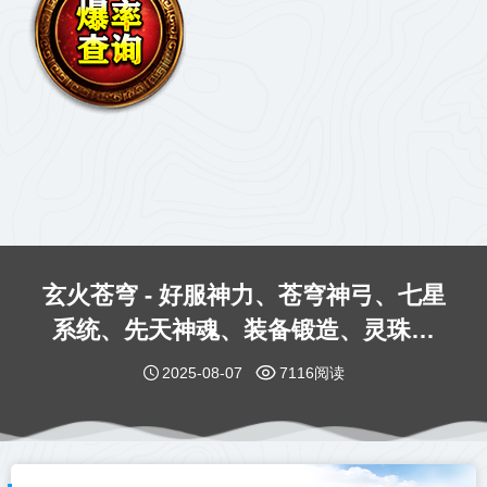
玄火苍穹 - 好服神力、苍穹神弓、七星
系统、先天神魂、装备锻造、灵珠提
升、幸运抽奖、上线送1000路费、首充
2025-08-07
7116阅读
10元再领2688！