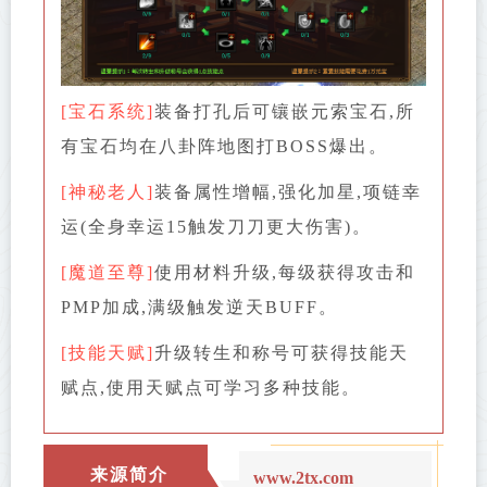
[宝石系统]
装备打孔后可镶嵌元索宝石,所
有宝石均在八卦阵地图打BOSS爆出。
[神秘老人]
装备属性增幅,强化加星,项链幸
运(全身幸运15触发刀刀更大伤害)。
[魔道至尊]
使用材料升级,每级获得攻击和
PMP加成,满级触发逆天BUFF。
[技能天赋]
升级转生和称号可获得技能天
赋点,使用天赋点可学习多种技能。
来源简介
www.2tx.com