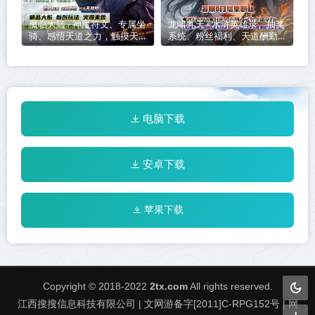
魔临大陆 - 神魔符文、专属坐
龙啸九天 - 水浒英雄录、抽奖
骑、感悟天道之力，触摸天地
系统、粉丝福利、天道酬勤、
间志强法则，执掌巨斧神器，
群体切割、开局就送8888、
开启属于你独一无二的征程！
还有各种神技等你来！
电脑下载
安卓下载
苹果下载
Copyright © 2018-2022
2tx.com
All rights reserved.
江西搜搜信息科技有限公司 | 文网游备字[2011]C-RPG152号 | 网