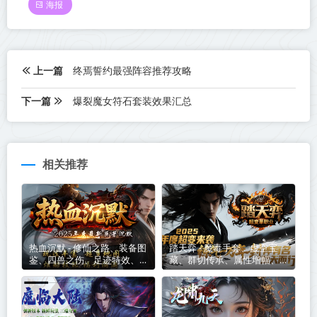
海报
上一篇
终焉誓约最强阵容推荐攻略
下一篇
爆裂魔女符石套装效果汇总
相关推荐
热血沉默 - 修仙之路、装备图
踏天弈 - 魔毒手套、虚空宝
鉴、四兽之伤、足迹特效、屠
藏、群切传承、属性增幅、异
龙者、一怪一专属、剧情沉默
火焚天、麒麟神臂、装扮系
世界！
统、累充礼包免费领！