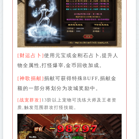
[财运占卜]
使用元宝或金刚石占卜,提升人
物全属性,打怪爆宰,金币回收加成。
[神歌捐献]
捐献可获得特殊BUFF,捐献金
额的一部分将划分为攻城奖励中。
[战宠群攻]
13阶以上宠物可洗练大师及王者资
质,触发范围群攻打怪技能。